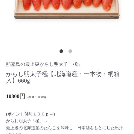
那嘉島の最上級からし明太子「極」
からし明太子極【北海道産・一本物・桐箱
入】660g
円
10800
(本体 10000
)
円
(ポイント付与１００ｐ～)
からし明太子「極」～
最上級の北海道産のたらこを吟味し、日本酒をもとにした出汁