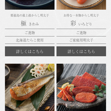
那嘉島の最上級からし明太子
お得な一本物からし明太子
極
彩
きわみ
いろどり
ご進物
ご進物
北海道たらこ使用
ご家庭用明太子
詳しくはこちら
詳しくはこちら