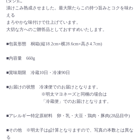
(ダシ)に
漬けこみ熟成させました。最大限たらこの持つ旨みとコクを味わ
える
まろやかな味付けで仕上げています。
大切な方へのご贈答品としておすすめいたします。
■包装形態 桐箱(縦18.2cm×横28.6cm×高さ4.7cm)
■内容量 660g
■賞味期限 冷蔵10日・冷凍90日
■お届けの状態 冷凍便でのお届けとなります。
※明太マヨネーズと同梱の場合は
「冷蔵便」でのお届けとなります。
■アレルギー特定原材料 卵・乳・大豆・鶏肉・豚肉(28品目中)
■その他 ※明太子はg計算となりますので、写真の本数とは異な
る