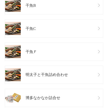
干魚B
干魚C
干魚Ｆ
明太子と干魚詰め合わせ
博多なかなか詰合せ